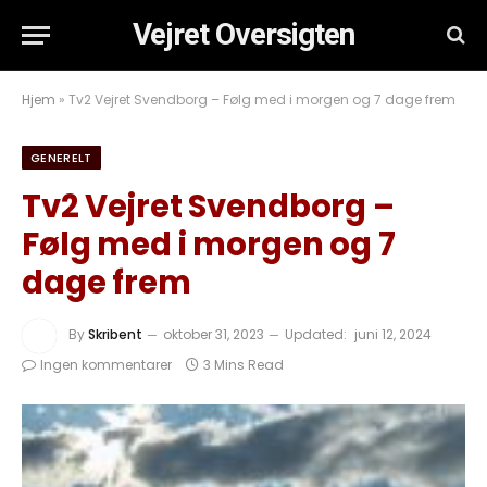
Vejret Oversigten
Hjem
»
Tv2 Vejret Svendborg – Følg med i morgen og 7 dage frem
GENERELT
Tv2 Vejret Svendborg –
Følg med i morgen og 7
dage frem
By
Skribent
oktober 31, 2023
Updated:
juni 12, 2024
Ingen kommentarer
3 Mins Read