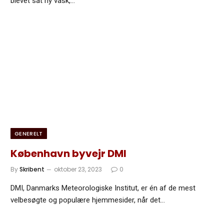
blevet sat ny vask,…
GENERELT
København byvejr DMI
By
Skribent
oktober 23, 2023
0
DMI, Danmarks Meteorologiske Institut, er én af de mest
velbesøgte og populære hjemmesider, når det…